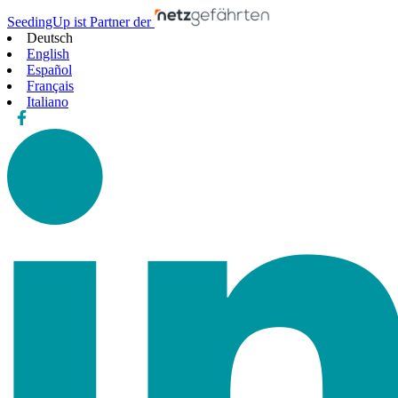
SeedingUp ist Partner der
Deutsch
English
Español
Français
Italiano