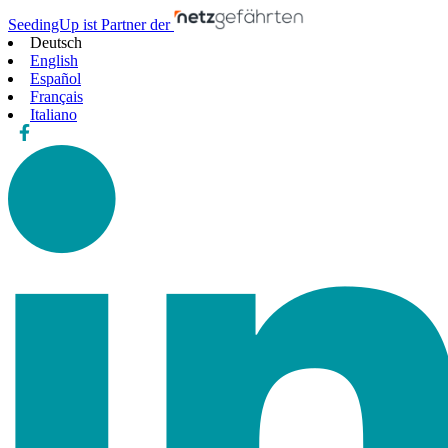
SeedingUp ist Partner der
Deutsch
English
Español
Français
Italiano