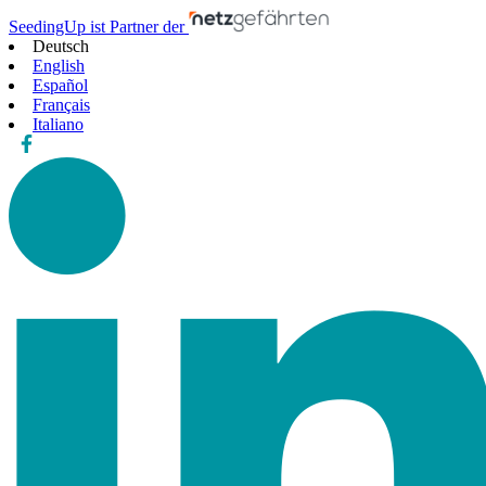
SeedingUp ist Partner der
Deutsch
English
Español
Français
Italiano